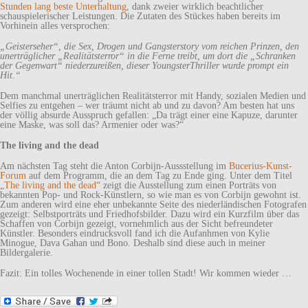
Stunden lang beste Unterhaltung
, dank zweier wirklich beachtlicher
schauspielerischer Leistungen. Die Zutaten des Stückes haben bereits im
Vorhinein alles versprochen:
„Geisterseher“, die Sex­, Drogen­ und Gangsterstory vom reichen Prinzen, den
unerträglicher „Realitätsterror“ in die Ferne treibt, um dort die „Schranken
der Gegenwart“ niederzureißen, dieser Youngster­Thriller wurde prompt ein
Hit.“
Dem manchmal unerträglichen Realitätsterror mit Handy, sozialen Medien und
Selfies zu entgehen – wer träumt nicht ab und zu davon? Am besten hat uns
der völlig absurde Ausspruch gefallen: „Da trägt einer eine Kapuze, darunter
eine Maske, was soll das? Armenier oder was?“
The living and the dead
Am nächsten Tag steht die Anton Corbijn-Aussstellung im
Bucerius-Kunst-
Forum
auf dem Programm, die an dem Tag zu Ende ging. Unter dem Titel
„
The living and the dead
“ zeigt die Ausstellung zum einen Porträts von
bekannten Pop- und Rock-Künstlern, so wie man es von Corbijn gewohnt ist.
Zum anderen wird eine eher unbekannte Seite des niederländischen Fotografen
gezeigt: Selbstporträts und Friedhofsbilder. Dazu wird ein Kurzfilm über das
Schaffen von Corbijn gezeigt, vornehmlich aus der Sicht befreundeter
Künstler. Besonders eindrucksvoll fand ich die Aufanhmen von Kylie
Minogue, Dava Gahan und Bono. Deshalb sind diese auch in meiner
Bildergalerie.
Fazit: Ein tolles Wochenende in einer tollen Stadt! Wir kommen wieder …