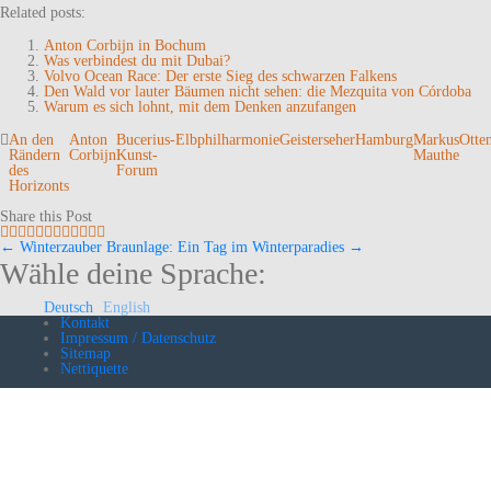
Related posts:
Anton Corbijn in Bochum
Was verbindest du mit Dubai?
Volvo Ocean Race: Der erste Sieg des schwarzen Falkens
Den Wald vor lauter Bäumen nicht sehen: die Mezquita von Córdoba
Warum es sich lohnt, mit dem Denken anzufangen
An den
Anton
Bucerius-
Elbphilharmonie
Geisterseher
Hamburg
Markus
Otte
Rändern
Corbijn
Kunst-
Mauthe
des
Forum
Horizonts
Share this Post
←
Winterzauber
Braunlage: Ein Tag im Winterparadies
→
Navigation
Wähle deine Sprache:
(Beiträge)
Deutsch
English
Kontakt
Impressum / Datenschutz
Sitemap
Nettiquette
Neueste Kommentare
Wie ich lerne, mich selbst zu lieben – Teil eins | Dr. Christina
Schlegl
zu
Über mich
Corona-Tagebuch: Life is a journey! | Dr. Christina Schlegl
zu