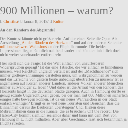
900 Millionen – warum?
Christina
/
Januar 8, 2019
/
Kultur
An den Rändern des Abgrunds?
Der Kontrast könnte nicht größer sein: Auf der einen Seite die Open-Air-
Ausstellung „
An den Rändern des Horizonts
“ und auf der anderen Seite der
millionenschwere Wahnsinnsbau
der Elbphilharmonie. Die beiden
Impressionen liegen räumlich nah beieinander und könnten inhaltlich doch
nicht weiter voneinander entfernt sein.
Hier stellt sich die Frage: Ist die Welt einfach von unauflösbaren
Widersprüchen geprägt? Ist das eine Tatsache, die wir einfach so hinnehmen
müssen, weil Reichtum ungleich verteilt ist und der „Machthabende“ sich
immer größenwahnsinniger darstellen muss, um wahrgenommen zu werden
und das Erreichte von gestern heute unbedingt übertreffen zu müssen? Ist es
angemessen auf Kosten anderer Ländern, anderer Völker, anderer Menschen
immer aufwändiger zu leben? Und dabei ist die Armut von den Rändern des
Horizonts längst in die deutschen Städte gezogen. Auch in Hamburg dürfte es
genug soziale Ungerechtigkeit geben, bei der man mit 866 Millionen sicherlich
einiges hätte bewegen können. Ist da ein neues Wahrzeichen in der Stadt
einfach wichtiger? Bringt es so viel neue Touristen und Besucher, dass die
Einnahmen daraus die Baukosten übersteigen? Und, fließen diese
Mehreinnahmen dann in die Kanäle, die es brauchen? Off the record: Die
Hafen-City kommt ziemlich seelenlos daher und kann mit dem Rest von
Hamburg m.E. nicht mithalten. Aber über Geschmack lässt sich bekanntlich ja
(nicht) streiten.