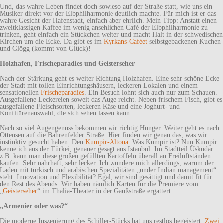
Und, das wahre Leben findet doch sowieso auf der Straße statt, wie uns ein
Musiker direkt vor der Elbphilharmonie deutlich machte. Für mich ist er das
wahre Gesicht der Hafenstadt, einfach aber ehrlich. Mein Tipp: Anstatt einen
zweitklassigen Kaffee im wenig ansehlichen Café der Elbphilharmonie zu
trinken, geht einfach ein Stückchen weiter und macht Halt in der schwedischen
Kirchen um die Ecke. Da gibt es im
Kyrkans-Caféet
selbstgebackenen Kuchen
und Glögg (kommt von Glück)!
Holzhafen, Frischeparadies und Geisterseher
Nach der Stärkung geht es weiter Richtung Holzhafen. Eine sehr schöne Ecke
der Stadt mit tollen Einrichtungshäusern, leckeren Lokalen und einem
sensationellen
Frischeparadies
. Ein Besuch lohnt sich auch nur zum Schauen.
Ausgefallene Leckereien soweit das Auge reicht. Neben frischem Fisch, gibt es
ausgefallene Fleischsorten, leckeren Käse und eine Joghurt- und
Konfitürenauswahl, die sich sehen lassen kann.
Nach so viel Augengenuss bekommen wir richtig Hunger. Weiter geht es nach
Ottensen auf die Bahrenfelder Straße. Hier finden wir genau das, was wir
instinktiv gesucht haben: Den
Kumpir-Altona
. Was Kumpir ist? Nun Kumpir
kenne ich aus der Türkei, genauer gesagt aus Istanbul. Im Stadtteil Üsküdar
z.B. kann man diese großen gefüllten Kartoffeln überall an Freiluftständen
kaufen. Sehr nahrhaft, sehr lecker. Ich wundere mich allerdings, warum der
Laden mit türkisch und arabischen Spezialitäten „under Indian management“
steht. Innovation und Flexibilität? Egal, wir sind gesättigt und damit fit für
den Rest des Abends. Wir haben nämlich Karten für die Premiere vom
„
Geisterseher
“ im Thalia-Theater in der Gaußstraße ergattert.
„Armenier oder was?“
Die moderne Inszenierung des Schiller-Stücks hat uns restlos begeistert.
Zwei