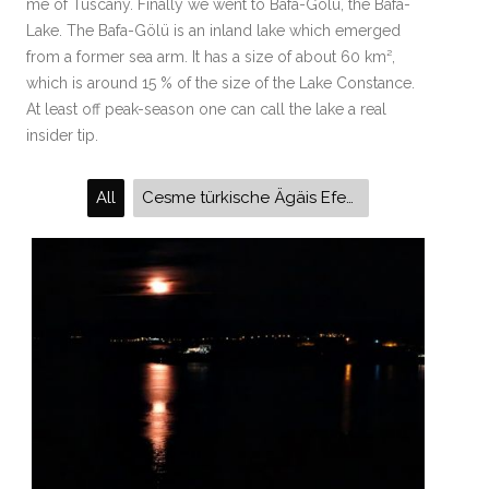
me of Tuscany. Finally we went to Bafa-Gölu, the Bafa-
Lake. The Bafa-Gölü is an inland lake which emerged
from a former sea arm. It has a size of about 60 km²,
which is around 15 % of the size of the Lake Constance.
At least off peak-season one can call the lake a real
insider tip.
All
Cesme türkische Ägäis Efes Ephesus Izmir Alcate Bafa Gölü Bafasee Latmos-Gebirge Urla Ilica Thermalquellen Selcuk Boyalik Beach Atatürk