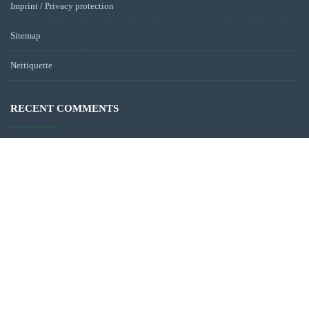
Imprint / Privacy protection
Sitemap
Nettiquette
RECENT COMMENTS
Wie ich lerne, mich selbst zu lieben – Teil eins | Dr. Christina Schlegl
on
About me
Corona-Tagebuch: Life is a journey! | Dr. Christina Schlegl
on
About me
Christina
on
Contact
Nina Roskamp
on
Contact
Ich bin doch nicht „Bled“ oder doch? | Middle East Messenger
on
Europe