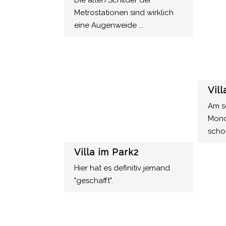
Die alten Schilder der
Metrostationen sind wirklich
eine Augenweide ...
Vil
Am s
Monc
scho
Villa im Park2
Hier hat es definitiv jemand
"geschafft".