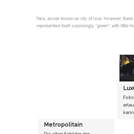
Paris, alover known as city of love. However, there
represented itself surprisingly “green”, with little 
Lux
Fotos
erla
kann
Metropolitain