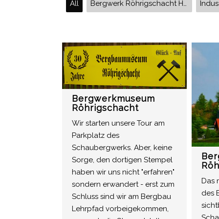
All
Bergwerk Röhrigschacht HWN 222 HWN 209 HWN 208 Moltkewarte Burgruine Grillenburg Bergbau Lehrpfad Wettelrode Gonna Wildrosenpfad Sangershausen Lengefeld Grillenberg
Bergwerkmuseum
Röhrigschacht
Wir starten unsere Tour am
Parkplatz des
Schaubergwerks. Aber, keine
Ber
Sorge, den dortigen Stempel
Röh
haben wir uns nicht "erfahren"
Das 
sondern erwandert - erst zum
des B
Schluss sind wir am Bergbau
sicht
Lehrpfad vorbeigekommen,
Scha