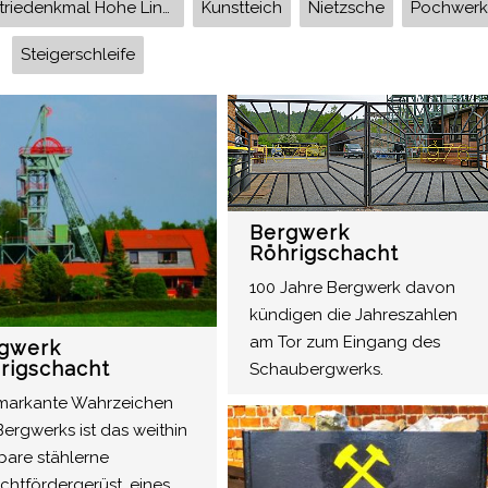
Industriedenkmal Hohe Linde
Kunstteich
Nietzsche
Pochwerk
Steigerschleife
Bergwerk
Röhrigschacht
100 Jahre Bergwerk davon
kündigen die Jahreszahlen
am Tor zum Eingang des
gwerk
rigschacht
Schaubergwerks.
markante Wahrzeichen
ergwerks ist das weithin
bare stählerne
chtfördergerüst, eines