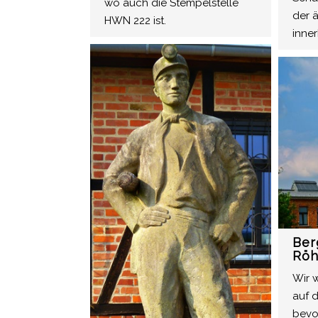
wo auch die Stempelstelle
der ä
HWN 222 ist.
inne
Ber
Röh
Wir w
auf 
bevo