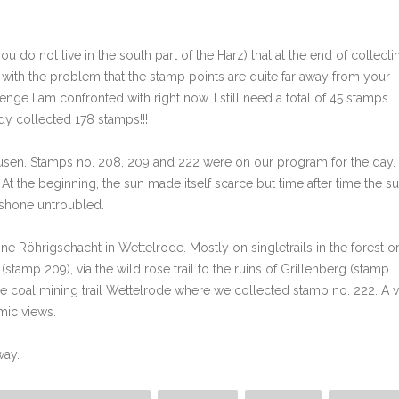
u do not live in the south part of the Harz) that at the end of collecti
ith the problem that the stamp points are quite far away from your
enge I am confronted with right now. I still need a total of 45 stamps
dy collected 178 stamps!!!
usen. Stamps no. 208, 209 and 222 were on our program for the day.
At the beginning, the sun made itself scarce but time after time the s
 shone untroubled.
ine Röhrigschacht in Wettelrode. Mostly on singletrails in the forest o
stamp 209), via the wild rose trail to the ruins of Grillenberg (stamp
o the coal mining trail Wettelrode where we collected stamp no. 222. A 
mic views.
way.