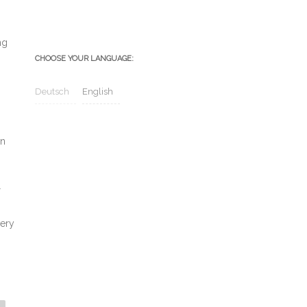
ng
CHOOSE YOUR LANGUAGE:
Deutsch
English
un
r
very