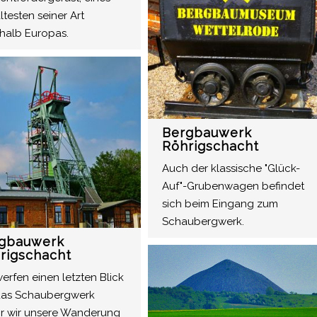
ltesten seiner Art
rhalb Europas.
Bergbauwerk
Röhrigschacht
Auch der klassische "Glück-
Auf"-Grubenwagen befindet
sich beim Eingang zum
Schaubergwerk.
gbauwerk
rigschacht
erfen einen letzten Blick
das Schaubergwerk
r wir unsere Wanderung