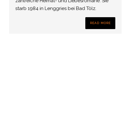
zahlreiche Heimat- und Liebesromane. Sie
starb 1984 in Lenggries bei Bad Tölz.
READ MORE