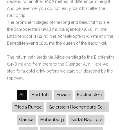
decend for another 1000 metres of difference in height.
And believe me, you do not really want that after the
round trip!
The prominent stages of the long and beautiful trip are:
the Schröderstein (1548 m), Stangeneck (1648 m), the
Latschenkopf (1712 m), the Achselköpfe (1709 m) and the
Benediktenwand 1801 m), the queen of the Isarwinkel.
The return path leads via Altweiberstieg to the Bichleralm
(1438 m) and from there to the Quenger Alm. Here we
stop for a cold drink before we start our descend by the
ropeway.
All
Bad Tölz
Enzian
Fockenstein
Frieda Runge
Geierstein Hochenburg Schlossweiher
Gämse
Hohenburg
Isartal Bad Tölz