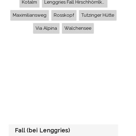
Kotalm
Lenggries Fall Hirschhörnlkopf Hochalm Brauneck Benediktenwand Sylvensteinsee Latschenkopf Achselköpfe Bichleralm Quengeralm Karwendel
Maximiliansweg
Rosskopf
Tutzinger Hütte
Via Alpina
Walchensee
Fall (bei Lenggries)