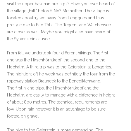
visit the upper bavarian pre-alps? Have you ever heard of
the village „Fall“ before? No? Me neither. The village is
located about 13 km away from Lenggries and thus
pretty close to Bad Tölz. The Tegern- and Walchensee
are close as well. Maybe you might also have heard of
the Sylvensteinstausee.
From fall we undertook four different hikings. The first
one was the Hirschhörnlkopf, the second one to the
Hochalm. A third trip was to the Geierstein at Lenggries.
The highlight oft he week was definitely the tour from the
ropeway station Brauneck to the Benediktenwand.
The first hiking trips, the Hirschhörnlkopf and the
Hochalm, are easily to manage with a difference in height
of about 800 metres. The technical requirements are
low. Upon rain however it is an advantage to be sure-
footed on gravel.
The hike to the Geierstein is more demanding. The