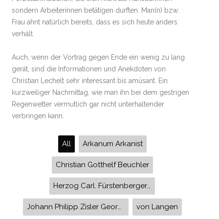
sondern Arbeiterinnen betätigen durften. Man(n) bzw.
Frau ahnt natürlich bereits, dass es sich heute anders
verhält.
Auch, wenn der Vortrag gegen Ende ein wenig zu lang
gerät, sind die Informationen und Anekdoten von
Christian Lechelt sehr interessant bis amüsant. Ein
kurzweiliger Nachmittag, wie man ihn bei dem gestrigen
Regenwetter vermutlich gar nicht unterhaltender
verbringen kann.
All
Arkanum Arkanist
Christian Gotthelf Beuchler
Herzog Carl. Fürstenberger Porzellanmanufaktur Weserbergland Museum Schloss Fürstenberg Dr. Christian Lechelt 275 Fürstenberg Vortrag Städtisches Museum Braunschweig
Johann Philipp Zisler Georg Friedrich Geisler
von Langen