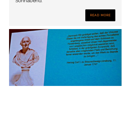
Sonnabend.
READ MORE
Herzog Carl I.
Herzog Carl I., Gründer der Fürstenberger
Porzellanmanufaktur.
READ MORE