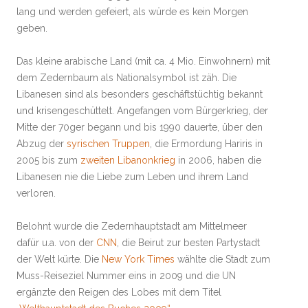
lang und werden gefeiert, als würde es kein Morgen
geben.
Das kleine arabische Land (mit ca. 4 Mio. Einwohnern) mit
dem Zedernbaum als Nationalsymbol ist zäh. Die
Libanesen sind als besonders geschäftstüchtig bekannt
und krisengeschüttelt. Angefangen vom Bürgerkrieg, der
Mitte der 70ger begann und bis 1990 dauerte, über den
Abzug der
syrischen Truppen
, die Ermordung Hariris in
2005 bis zum
zweiten Libanonkrieg
in 2006, haben die
Libanesen nie die Liebe zum Leben und ihrem Land
verloren.
Belohnt wurde die Zedernhauptstadt am Mittelmeer
dafür u.a. von der
CNN
, die Beirut zur besten Partystadt
der Welt kürte. Die
New York Times
wählte die Stadt zum
Muss-Reiseziel Nummer eins in 2009 und die UN
ergänzte den Reigen des Lobes mit dem Titel