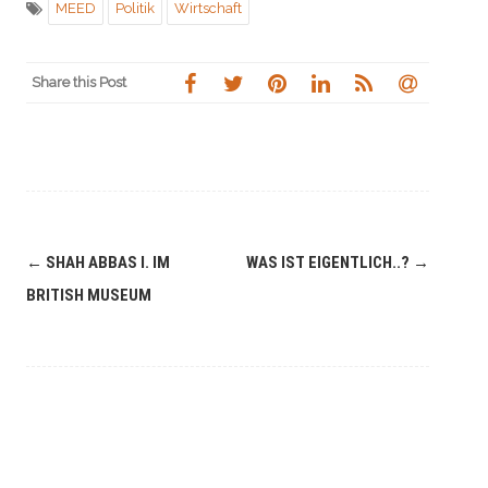
MEED
Politik
Wirtschaft
Share this Post
Navigation
←
SHAH ABBAS I. IM
WAS IST EIGENTLICH..?
→
(Beiträge)
BRITISH MUSEUM