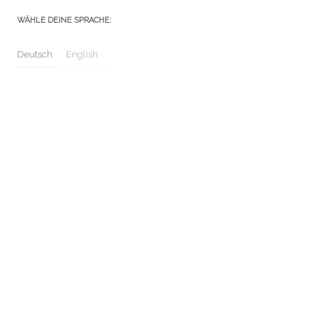
WÄHLE DEINE SPRACHE:
Deutsch
English
Kontakt
Impressum / Datenschutz
Sitemap
Nettiquette
NEUESTE KOMMENTARE