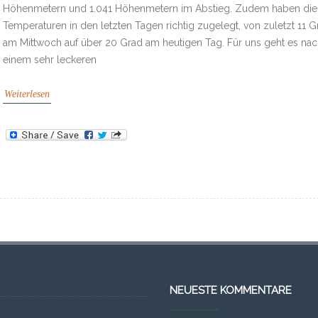
Höhenmetern und 1.041 Höhenmetern im Abstieg. Zudem haben die
Temperaturen in den letzten Tagen richtig zugelegt, von zuletzt 11 G
am Mittwoch auf über 20 Grad am heutigen Tag. Für uns geht es na
einem sehr leckeren
Weiterlesen
NEUESTE KOMMENTARE