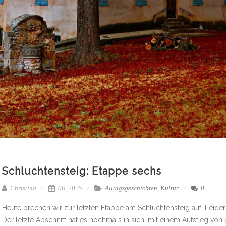
Schluchtensteig: Etappe sechs
Christina
06, 2025
Alltagsgeschichten
,
Kultur
0
Heute brechen wir zur letzten Etappe am Schluchtensteig auf. Leider
Der letzte Abschnitt hat es nochmals in sich: mit einem Aufstieg von