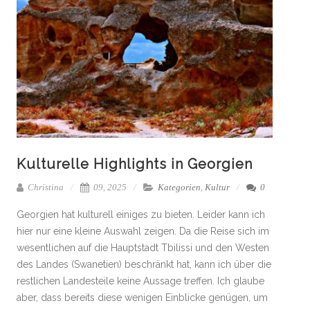
Kulturelle Highlights in Georgien
Christina
09, 2025
Kategorien
,
Kultur
0
Georgien hat kulturell einiges zu bieten. Leider kann ich
hier nur eine kleine Auswahl zeigen. Da die Reise sich im
wesentlichen auf die Hauptstadt Tbilissi und den Westen
des Landes (Swanetien) beschränkt hat, kann ich über die
restlichen Landesteile keine Aussage treffen. Ich glaube
aber, dass bereits diese wenigen Einblicke genügen, um