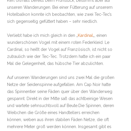
Kerl oftmals bereits beim Frühstück, bestimmt aber auf
unseren Wanderungen. Bei einer Fütterung auf unserem
Hotelbalkon konnte ich beobachten, wie zwei Tec-Tec’s
sich gegenseitig gefüttert haben – sehr niedlich.
Verliebt habe ich mich gleich in den „
Kardinal
„, einen
wunderschönen Vogel mit einem roten Federkleid. Le
Cardinal, so heißt der Vogel auf Französisch, ist nicht so
zutraulich wie der Tec-Tec. Trotzdem hatte ich ein paar
Mal die Gelegenheit, das hübsche Tier abzulichten.
Auf unseren Wanderungen sind uns zwei Mal die großen
Netze der Seidenspinne aufgefallen. Am Cap Noir hatte
das Spinnentier seine Fäden quer über den Wanderweg
gespannt. Direkt in der Mitte saß das achtbeinige Wesen
und wartete sehnsuchtsvoll auf Beute.Die Spinnen, deren
Weibchen die Größe eines Handtellers erreichen
können, weben aus ihren stabilen Fäden Netze, die oft
mehrere Meter groß werden können. Insgesamt gibt es