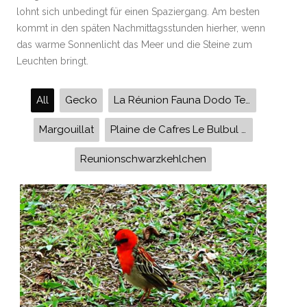
lohnt sich unbedingt für einen Spaziergang. Am besten
kommt in den späten Nachmittagsstunden hierher, wenn
das warme Sonnenlicht das Meer und die Steine zum
Leuchten bringt.
All
Gecko
La Réunion Fauna Dodo Tec-Tec Kardnal Le Martin Bulbul Webervogel Bambushaine Kugelnester Seidenspinne Chamäleon Gecko Eidechsen
Margouillat
Plaine de Cafres Le Bulbul orphée L'Oeil Deos
Reunionschwarzkehlchen