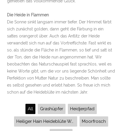
genießen das vollkommende Glück.
Die Heide in Flammen
Die Sonne sinkt langsam immer tiefer. Der Himmel färbt
sich zunächst golden, dann geht die Färbung in ein
sattes orangerot über. Auch das Antlitz der Heide
verwandelt sich nun auf das Vortrefflichste. Fast wirkt es
so, als stünde die Fläche in Flammen, so tief und satt ist
der Ton, den die Heide nun angenommen hat. Wir
beobachten das Naturschauspiel fast sprachlos, weil es
keine Worte gibt, um die vor uns liegende Schönheit und
Perfektion von Mutter Natur zu beschreiben. Man sollte
es selbst gesehen und erlebt haben. So freue ich mich
schon auf die Heideblüte im nächsten Jahr.
All
Grashüpfer
Heidjerpfad
Heiliger Hain Heideblüte Wanderung Schönewörde Örrelbach Betzhorn Schafstall Hermann Löns-Stein Weißenberge Ise
Moorfrosch