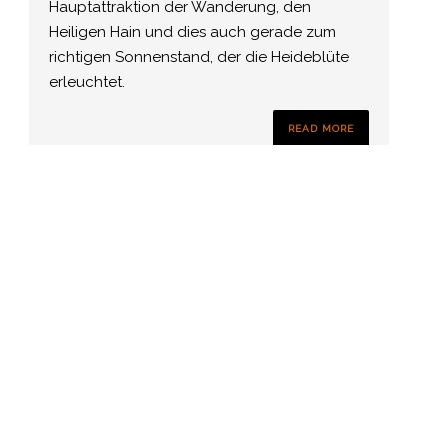
Hauptattraktion der Wanderung, den
Heiligen Hain und dies auch gerade zum
richtigen Sonnenstand, der die Heideblüte
erleuchtet.
READ MORE
Heiliger Hain
Wir wandeln auf größten Teil sandigen