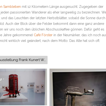
on Sambleben
mit 12 Kilometern Länge ausgesucht. Zugegeben der
r jeden passionierten Wanderer als eher langweilig zu bezeichnen. W
t und das Leuchten der letzten Herbstblätter, sobald die Sonne durch
 Bild. Auch der Blick über die Felder bekommt dann eine ganz andere
len wir uns noch den üblichen Abschusskaffee gönnen. Dafür geht es
 die Jahre gekommene)
Café Förster
in der Neumärker, das ich noch au
nicht wirklich viel geändert, nach dem Motto: Das Alte hat sich oft
Ausstellung Frank Kunert Wunderland Till Eulenspiegel-Museum Schöppenstedt Watzumer Häuschen Wanderung Wegwarte Helmstedt Grenzland-Museum Elm