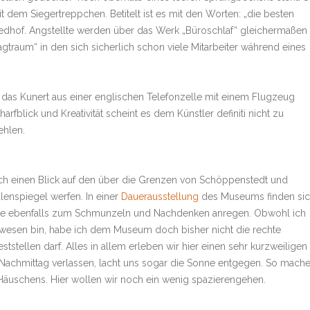
it dem Siegertreppchen. Betitelt ist es mit den Worten: „die besten
riedhof. Angstellte werden über das Werk „Büroschlaf“ gleichermaßen
traum“ in den sich sicherlich schon viele Mitarbeiter während eines
, das Kunert aus einer englischen Telefonzelle mit einem Flugzeug
rfblick und Kreativität scheint es dem Künstler definiti nicht zu
ehlen.
och einen Blick auf den über die Grenzen von Schöppenstedt und
lenspiegel werfen. In einer
Dauerausstellung
des Museums finden si
die ebenfalls zum Schmunzeln und Nachdenken anregen. Obwohl ich
wesen bin, habe ich dem Museum doch bisher nicht die rechte
tstellen darf. Alles in allem erleben wir hier einen sehr kurzweiligen
Nachmittag verlassen, lacht uns sogar die Sonne entgegen. So mach
Häuschens. Hier wollen wir noch ein wenig spazierengehen.