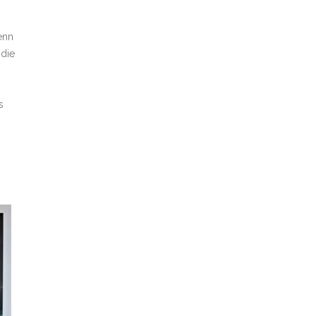
enn
 die
s