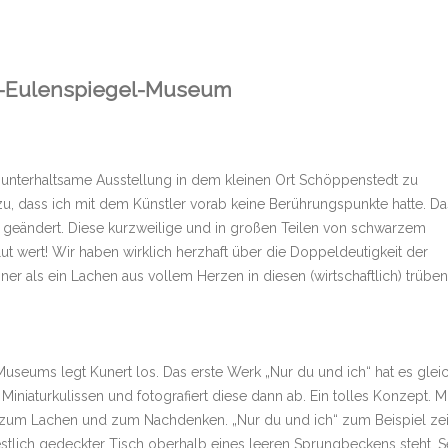
ll-Eulenspiegel-Museum
 unterhaltsame Ausstellung in dem kleinen Ort Schöppenstedt zu
zu, dass ich mit dem Künstler vorab keine Berührungspunkte hatte. Da
 geändert. Diese kurzweilige und in großen Teilen von schwarzem
 wert! Wir haben wirklich herzhaft über die Doppeldeutigkeit der
r als ein Lachen aus vollem Herzen in diesen (wirtschaftlich) trüben
useums legt Kunert los. Das erste Werk „Nur du und ich“ hat es glei
 Miniaturkulissen und fotografiert diese dann ab. Ein tolles Konzept. Mi
zum Lachen und zum Nachdenken. „Nur du und ich“ zum Beispiel zei
estlich gedeckter Tisch oberhalb eines leeren Sprungbeckens steht. S