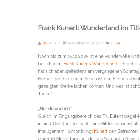
Frank Kunert: Wunderland im Ti
Christina
/
Dezember 10, 2025
/
Kultur
Noch bis zum 15.12.2025 ist eine wundervolle und
besichtigen:
Frank Kunerts Wunderland
. Ich gebe 
hat sich aber spätestens am vergangenen Sonntag
Humor durchzogenen Schau ist den Besuch absolut
gezeigten Werke lachen können. Und was ist schöne
Tagen?
„Nur du und ich“
Gleich im Eingangsbereich des Till Eulenspiegel-M
in sich. Der Künstler baut seine Bilder zunächst als
intelligentem Humor bringt
Kunert
den Betrachter 
einen 10 Meter-Turm auf dessen Sprungbrett ein f