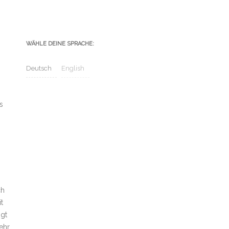
WÄHLE DEINE SPRACHE:
Deutsch
English
s
ch
t
gt
ehr