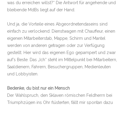
was du erreichen willst?“ Die Antwort für angehende und
bleibende MdBs liegt auf der Hand.
Und ja, die Vorteile eines Abgeordnetendaseins sind
einfach zu verlockend: Dienstwagen mit Chauffeur, einen
eigenen Mitarbeiterstab, Mappe, Schirm und Mantel
werden von anderen getragen oder zur Verfügung
gestellt. Hier wird das eigenen Ego gepampert und zwar
auf’s Beste. Das „Ich“ steht im Mittelpunkt bei Mitarbeitern,
Saaldienern, Fahrern, Besuchergruppen, Medienleuten
und Lobbyisten.
Bedenke, du bist nur ein Mensch
Der Wahlspruch, den Sklaven römischen Feldherrn bei
Triumphzügen ins Ohr flüsterten, fällt mir spontan dazu
ein: „
Respice post te, hominem te esse memento
„. Frei
übersetzt: „Sieh dich um, denke daran, dass auch du nur
ein Mensch bist.“