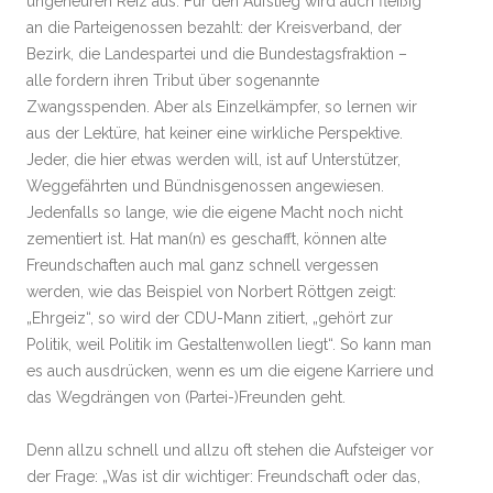
ungeheuren Reiz aus. Für den Aufstieg wird auch fleißig
an die Parteigenossen bezahlt: der Kreisverband, der
Bezirk, die Landespartei und die Bundestagsfraktion –
alle fordern ihren Tribut über sogenannte
Zwangsspenden. Aber als Einzelkämpfer, so lernen wir
aus der Lektüre, hat keiner eine wirkliche Perspektive.
Jeder, die hier etwas werden will, ist auf Unterstützer,
Weggefährten und Bündnisgenossen angewiesen.
Jedenfalls so lange, wie die eigene Macht noch nicht
zementiert ist. Hat man(n) es geschafft, können alte
Freundschaften auch mal ganz schnell vergessen
werden, wie das Beispiel von Norbert Röttgen zeigt:
„Ehrgeiz“, so wird der CDU-Mann zitiert, „gehört zur
Politik, weil Politik im Gestaltenwollen liegt“. So kann man
es auch ausdrücken, wenn es um die eigene Karriere und
das Wegdrängen von (Partei-)Freunden geht.
Denn allzu schnell und allzu oft stehen die Aufsteiger vor
der Frage: „Was ist dir wichtiger: Freundschaft oder das,