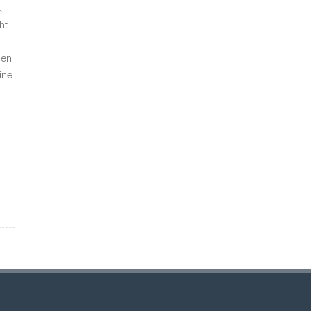
u
ht
gen
ine