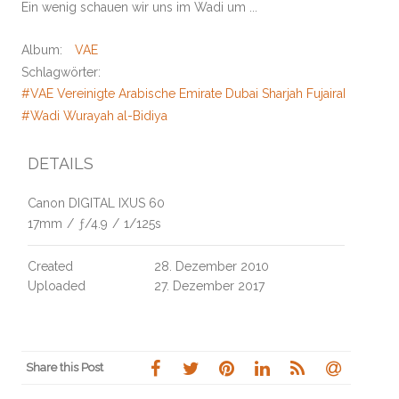
Ein wenig schauen wir uns im Wadi um ...
Album:
VAE
Schlagwörter:
#VAE Vereinigte Arabische Emirate Dubai Sharjah Fujairah Wüste
#Wadi Wurayah al-Bidiya
DETAILS
Canon DIGITAL IXUS 60
17mm
/
ƒ/4.9
/
1/125s
Created
28. Dezember 2010
Uploaded
27. Dezember 2017
Share this Post