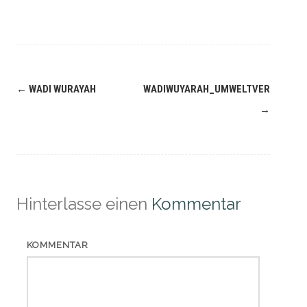
Navigation
←
WADI WURAYAH
WADIWUYARAH_UMWELTVERSCHMU
(Beiträge)
→
Hinterlasse einen
Kommentar
KOMMENTAR