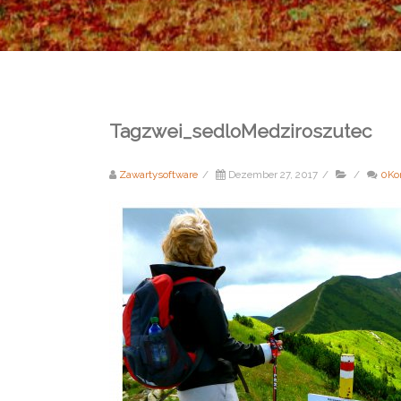
Tagzwei_sedloMedziroszutec
Zawartysoftware
/
Dezember 27, 2017
/
/
0Ko