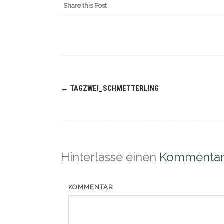
Share this Post
Navigation
←
TAGZWEI_SCHMETTERLING
(Beiträge)
Hinterlasse einen
Kommenta
KOMMENTAR