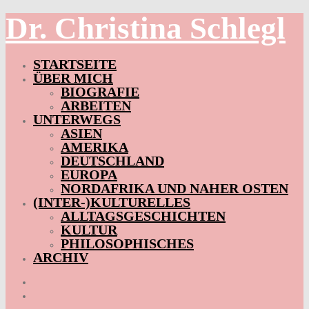
Dr. Christina Schlegl
Skip
to
content
STARTSEITE
ÜBER MICH
BIOGRAFIE
ARBEITEN
UNTERWEGS
ASIEN
AMERIKA
DEUTSCHLAND
EUROPA
NORDAFRIKA UND NAHER OSTEN
(INTER-)KULTURELLES
ALLTAGSGESCHICHTEN
KULTUR
PHILOSOPHISCHES
ARCHIV