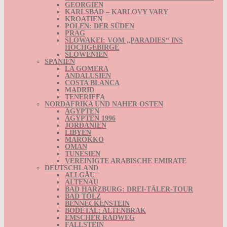
GEORGIEN
KARLSBAD – KARLOVY VARY
KROATIEN
POLEN: DER SÜDEN
PRAG
SLOWAKEI: VOM „PARADIES“ INS
HOCHGEBIRGE
SLOWENIEN
SPANIEN
LA GOMERA
ANDALUSIEN
COSTA BLANCA
MADRID
TENERIFFA
NORDAFRIKA UND NAHER OSTEN
ÄGYPTEN
ÄGYPTEN 1996
JORDANIEN
LIBYEN
MAROKKO
OMAN
TUNESIEN
VEREINIGTE ARABISCHE EMIRATE
DEUTSCHLAND
ALLGÄU
ALTENAU
BAD HARZBURG: DREI-TÄLER-TOUR
BAD TÖLZ
BENNECKENSTEIN
BODETAL: ALTENBRAK
EMSCHER RADWEG
FALLSTEIN