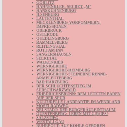
GÖRLITZ
HAHNENKLEE: SECRET „M“
HANSKÜHNENBURG
ILSENBURG
LAUTENTHAL
MECKLENBURG-VORPOMMERN:
IMPRESSIONEN
ODERBRÜCK
OSTERODE
QUEDLINGBURG
RAMMELSBERG
REITLINGSTAL
ROTT AM INN
SANGERSHAUSEN
SELKETAL
WALKENRIED
WERNIGERODE
WERNIGERODE-HEIMBURG
WERNIGERODE-STEINERNE RENNE-
ARMELEUTEBERG
BAD HARZBURG
DER SCHLUCHTENSTIEG IM
SÜDSCHWARZWALD
FRIEDRICHSBRUNN: DEM LETZTEN BÄREN
AUF DER SPUR
KULTURELLE LANDPARTIE IM WENDLAND
MOSELRADWEG
NEUSTADT: DER BURGFRÄULEINTRAUM
QUESTENBERG: LEBEN MIT G(R)IPS!
SALZSTIEG
WESTALLGÄU
RUHRPOTT: AUF KOHLE GEBOREN