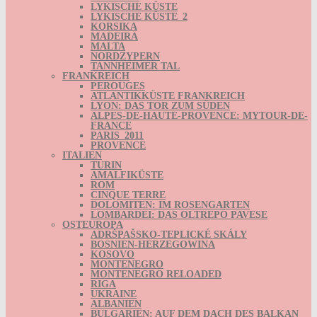
LYKISCHE KÜSTE
LYKISCHE KÜSTE_2
KORSIKA
MADEIRA
MALTA
NORDZYPERN
TANNHEIMER TAL
FRANKREICH
PEROUGES
ATLANTIKKÜSTE FRANKREICH
LYON: DAS TOR ZUM SÜDEN
ALPES-DE-HAUTE-PROVENCE: MYTOUR-DE-
FRANCE
PARIS_2011
PROVENCE
ITALIEN
TURIN
AMALFIKÜSTE
ROM
CINQUE TERRE
DOLOMITEN: IM ROSENGARTEN
LOMBARDEI: DAS OLTREPÒ PAVESE
OSTEUROPA
ADRŠPAŠSKO-TEPLICKÉ SKÁLY
BOSNIEN-HERZEGOWINA
KOSOVO
MONTENEGRO
MONTENEGRO RELOADED
RIGA
UKRAINE
ALBANIEN
BULGARIEN: AUF DEM DACH DES BALKAN