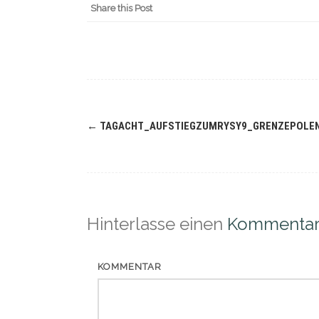
Share this Post
Navigation
←
TAGACHT_AUFSTIEGZUMRYSY9_GRENZEPOLE
(Beiträge)
Hinterlasse einen
Kommenta
KOMMENTAR