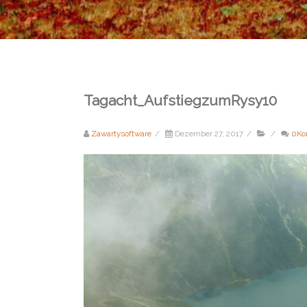
Tagacht_AufstiegzumRysy10
Zawartysoftware
/
Dezember 27, 2017
/
/
0Ko