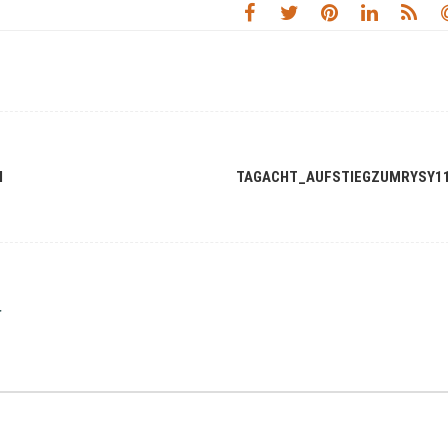
N
TAGACHT_AUFSTIEGZUMRYSY1
r