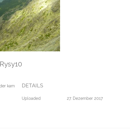
mRysy10
DETAILS
eder kam
Uploaded
27. Dezember 2017