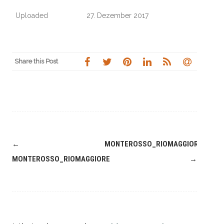
Uploaded
27. Dezember 2017
Share this Post
Navigation
←
MONTEROSSO_RIOMAGGIORE
(Beiträge)
MONTEROSSO_RIOMAGGIORE
→