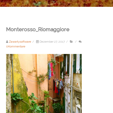
Monterosso_Riomaggiore
Zawartysoftware
/
Dezember 27, 2017
/
/
0Kommentare