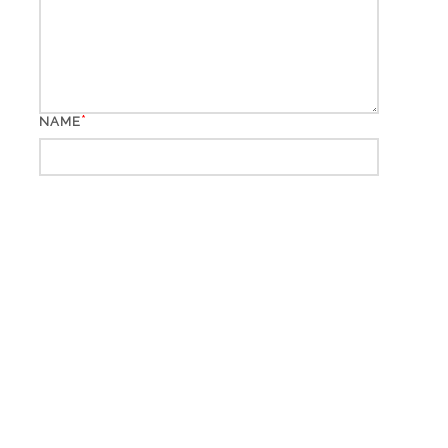
*
NAME
*
EMAIL
WEBSITE
*
CAPTCHA CODE