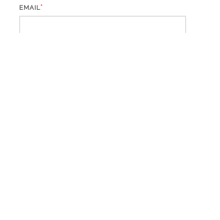
*
EMAIL
WEBSITE
*
CAPTCHA CODE
WÄHLE DEINE SPRACHE: