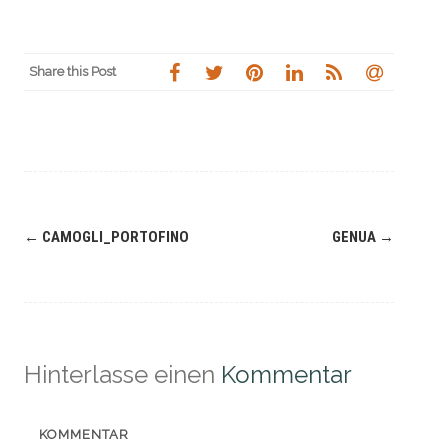
Share this Post
Navigation
←
CAMOGLI_PORTOFINO
GENUA
→
(Beiträge)
Hinterlasse einen
Kommentar
KOMMENTAR