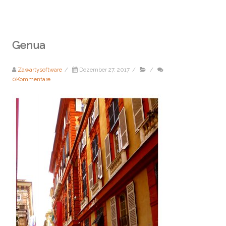
Genua
Zawartysoftware
/
Dezember 27, 2017
/
/
0Kommentare