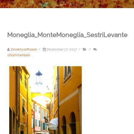
Moneglia_MonteMoneglia_SestriLevante
Zawartysoftware
/
Dezember 27, 2017
/
/
0Kommentare