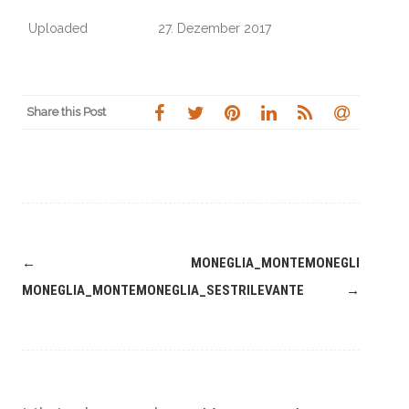
Uploaded
27. Dezember 2017
Share this Post
Navigation
←
MONEGLIA_MONTEMONEGLIA_SEST
(Beiträge)
MONEGLIA_MONTEMONEGLIA_SESTRILEVANTE
→