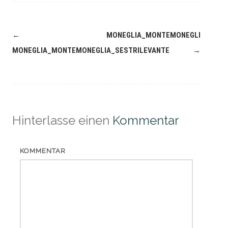
Navigation
←
MONEGLIA_MONTEMONEGLIA_SEST
(Beiträge)
MONEGLIA_MONTEMONEGLIA_SESTRILEVANTE
→
Hinterlasse einen
Kommentar
KOMMENTAR