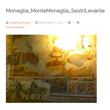
Moneglia_MonteMoneglia_SestriLevante
Zawartysoftware
/
Dezember 27, 2017
/
/
0Kommentare