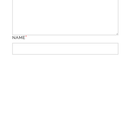
*
NAME
*
EMAIL
WEBSITE
*
CAPTCHA CODE