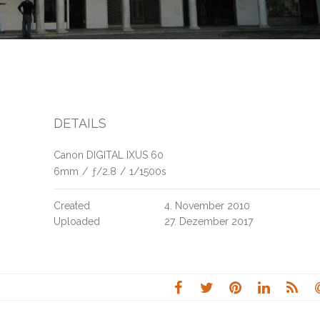
DETAILS
Canon DIGITAL IXUS 60
6mm
/
ƒ/2.8
/
1/1500s
Created
4. November 2010
Uploaded
27. Dezember 2017