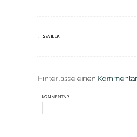
Navigation
←
SEVILLA
(Beiträge)
Hinterlasse einen
Kommenta
KOMMENTAR