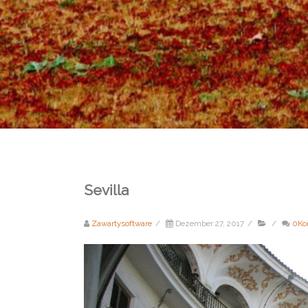
Sevilla
Zawartysoftware
/
Dezember 27, 2017
/
/
0Ko