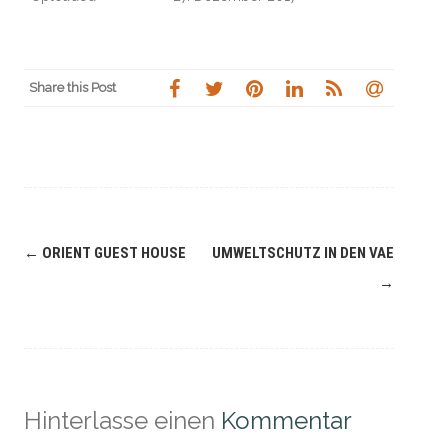
Share this Post
Navigation
←
ORIENT GUEST HOUSE
UMWELTSCHUTZ IN DEN VAE
(Beiträge)
→
Hinterlasse einen
Kommentar