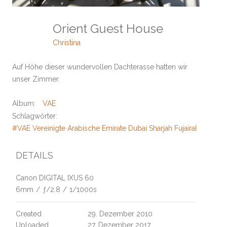
Orient Guest House
Christina
Auf Höhe dieser wundervollen Dachterasse hatten wir
unser Zimmer.
Album:
VAE
Schlagwörter:
#VAE Vereinigte Arabische Emirate Dubai Sharjah Fujairah Wüste
DETAILS
Canon DIGITAL IXUS 60
6mm
/
ƒ/2.8
/
1/1000s
Created
29. Dezember 2010
Uploaded
27. Dezember 2017