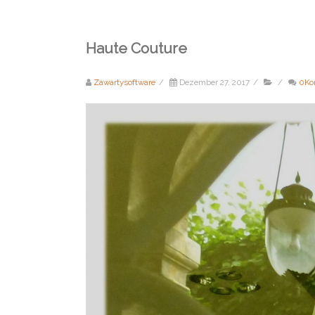
Haute Couture
Zawartysoftware
/
Dezember 27, 2017
/
/
0Ko