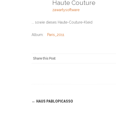
Haute Couture
zawartysoftware
... sowie dieses Haute-Couture-Kleid
Album:
Paris_2011
Share this Post
Navigation
←
HAUS PABLOPICASSO
(Beiträge)