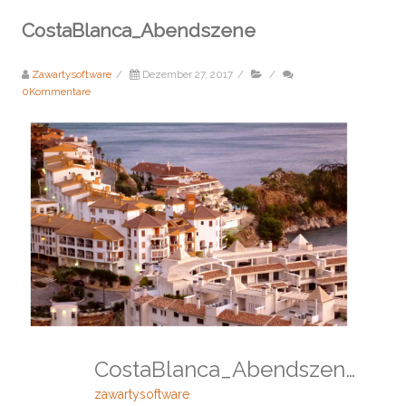
CostaBlanca_Abendszene
Zawartysoftware
/
Dezember 27, 2017
/
/
0Kommentare
CostaBlanca_Abendszene
zawartysoftware