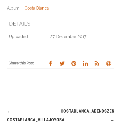
Album:
Costa Blanca
DETAILS
Uploaded
27. Dezember 2017
Share this Post
Navigation
←
COSTABLANCA_ABENDSZENE
(Beiträge)
COSTABLANCA_VILLAJOYOSA
→