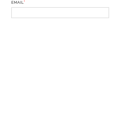
*
EMAIL
WEBSITE
*
CAPTCHA CODE
WÄHLE DEINE SPRACHE: