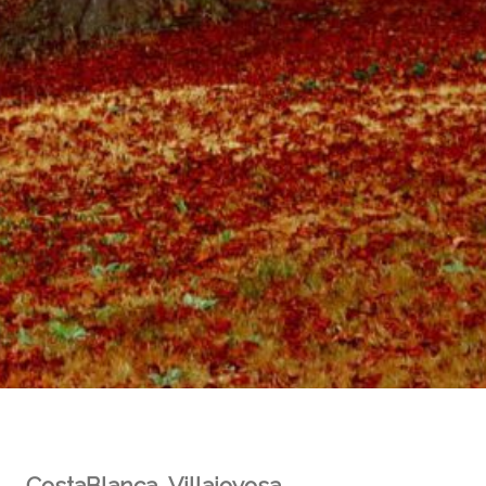
CostaBlanca_Villajoyosa