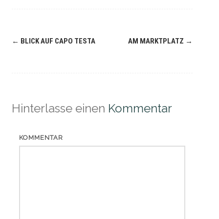
Navigation
←
BLICK AUF CAPO TESTA
AM MARKTPLATZ
→
(Beiträge)
Hinterlasse einen
Kommentar
KOMMENTAR