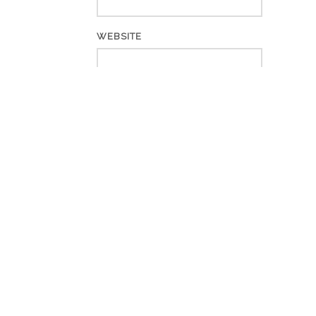
WEBSITE
*
CAPTCHA CODE
Kontakt
Impressum / Datenschutz