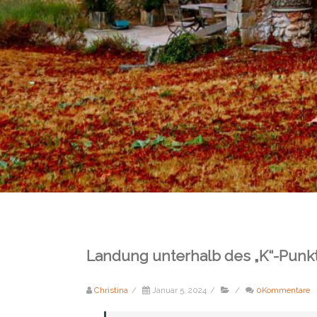
Landung unterhalb des „K“-Punk
Christina
/
Januar 5, 2024
/
/
0Kommentare