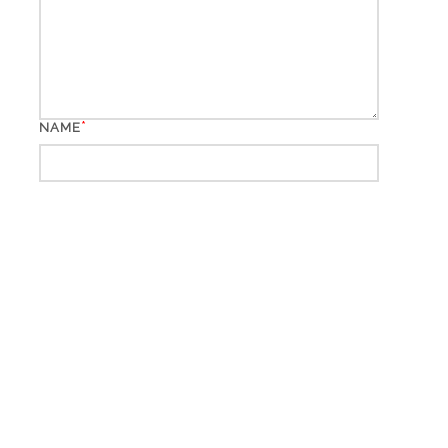
*
NAME
*
EMAIL
WEBSITE
*
CAPTCHA CODE