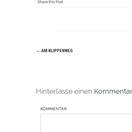
Share this Post
Navigation
←
AM KLIPPENWEG
(Beiträge)
Hinterlasse einen
Kommenta
KOMMENTAR