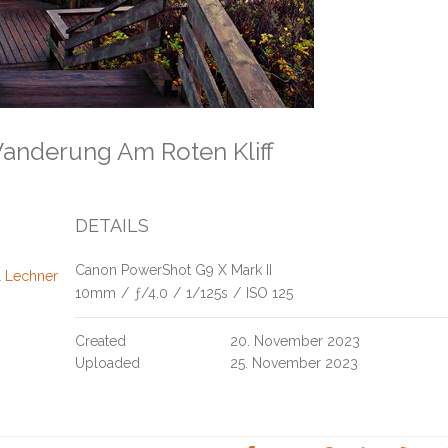
anderung Am Roten Kliff
DETAILS
Canon PowerShot G9 X Mark II
Lechner Kliffweg Rotes Kliff Johnny's Strandwirtschaft Westerland 
10mm
/
ƒ/4.0
/
1/125s
/
ISO 125
Created
20. November 2023
Uploaded
25. November 2023