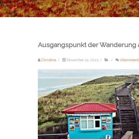
Ausgangspunkt der Wanderung am
Christina
/
November 25, 2023
/
/
0Komment