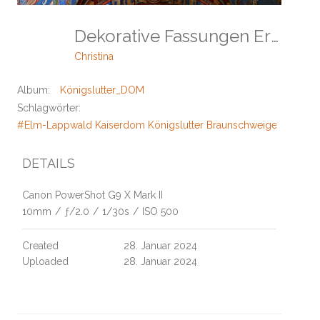
Dekorative Fassungen Ergänzen Die Malereien
Christina
Album:
Königslutter_DOM
Schlagwörter:
#Elm-Lappwald Kaiserdom Königslutter Braunschweiger Land Erle
DETAILS
Canon PowerShot G9 X Mark II
10mm
/
ƒ/2.0
/
1/30s
/
ISO 500
Created
28. Januar 2024
Uploaded
28. Januar 2024