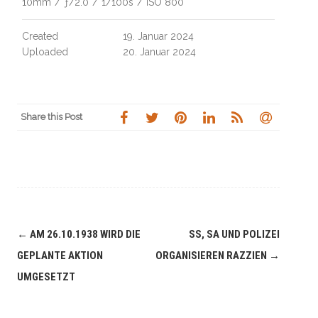
10mm
/
ƒ/2.0
/
1/100s
/
ISO 800
Created
19. Januar 2024
Uploaded
20. Januar 2024
Share this Post
Navigation
←
AM 26.10.1938 WIRD DIE
SS, SA UND POLIZEI
(Beiträge)
GEPLANTE AKTION
ORGANISIEREN RAZZIEN
→
UMGESETZT