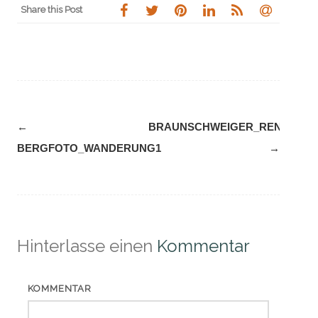
Share this Post
Navigation
←
BRAUNSCHWEIGER_RENNMAU
(Beiträge)
BERGFOTO_WANDERUNG1
→
Hinterlasse einen
Kommentar
KOMMENTAR