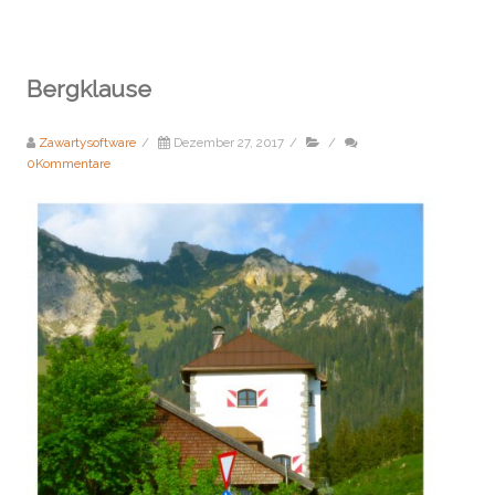
Bergklause
Zawartysoftware
/
Dezember 27, 2017
/
/
0Kommentare