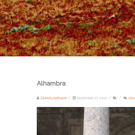
Alhambra
Zawartysoftware
/
Dezember 27, 2017
/
/
0Ko