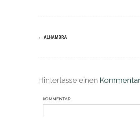
Navigation
←
ALHAMBRA
(Beiträge)
Hinterlasse einen
Kommenta
KOMMENTAR