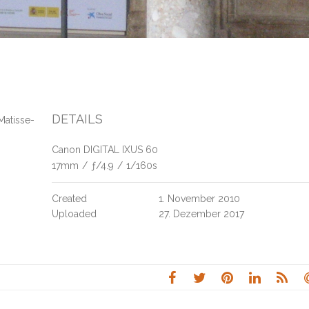
DETAILS
Matisse-
Canon DIGITAL IXUS 60
17mm
/
ƒ/4.9
/
1/160s
Created
1. November 2010
Uploaded
27. Dezember 2017