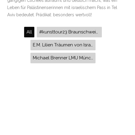
gängigen Clichees aufräumt und deutlich macht, was ein
Leben für Palästinenserinnen mit israelischem Pass in Tel
Aviv bedeutet. Prädikat: besonders wertvoll!
All
#kunsttour23 Braunschweig Brigitte Wöhler Tage der offenen Tür Kunstausstellung
E.M. Lilien Träumen von Israel Ausstellung Landesmuseum Hinter Ägidien A place of our own Iris Hassid Israel Palästina Jugendstil kultureller Zionismus
Michael Brenner LMU München Felicitas Heimann Jelinek