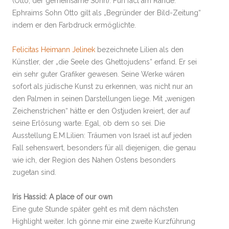
(Otto, der gemeinsame Sohn). Fun fact am Rande:
Ephraims Sohn Otto gilt als „Begründer der Bild-Zeitung“
indem er den Farbdruck ermöglichte.
Felicitas Heimann Jelinek
bezeichnete Lilien als den
Künstler, der „die Seele des Ghettojudens“ erfand. Er sei
ein sehr guter Grafiker gewesen. Seine Werke wären
sofort als jüdische Kunst zu erkennen, was nicht nur an
den Palmen in seinen Darstellungen liege. Mit „wenigen
Zeichenstrichen“ hätte er den Ostjuden kreiert, der auf
seine Erlösung warte. Egal, ob dem so sei. Die
Ausstellung E.M.Lilien: Träumen von Israel ist auf jeden
Fall sehenswert, besonders für all diejenigen, die genau
wie ich, der Region des Nahen Ostens besonders
zugetan sind.
Iris Hassid: A place of our own
Eine gute Stunde später geht es mit dem nächsten
Highlight weiter. Ich gönne mir eine zweite Kurzführung