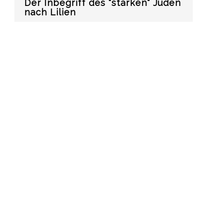
Der Inbegriff des "starken" Juden
nach Lilien
Liliens Buch "Juda"