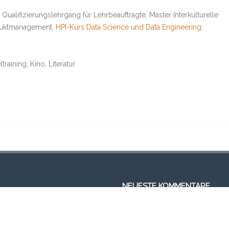
ualifizierungslehrgang für Lehrbeauftragte, Master Interkulturelle
oduktmanagement,
HPI-Kurs Data Science und Data Engineering
aining, Kino, Literatur
NEUESTE KOMMENTARE
Wie ich lerne, mich selbst zu lieben 