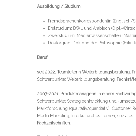
Ausbildung / Studium:
Fremdsprachenkorrespondentin (Englisch/S
Erststudium: BWL und Arabisch (Dipl.-Wirtsch
Zweitstudium: Medienwissenschaften (Master
Doktorgrad: Doktorin der Philosophie (Fakul
Beruf:
seit 2022: Teamleiterin Weiterbildungsberatung, 
Schwerpunkte: Weiterbildungsberatung, Fachkräftes
2007-2021: Produktmanagerin in einem Fachverlag
Schwerpunkte: Strategieentwicklung und -umsetzun
Marktforschung (qualitativ/quantitativ), Custom
Media Marketing, Interkulturelles Lernen, soziales
Fachzeitschriften
.