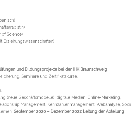
panisch)
aftsarabistin)
 of Science)
tät Erziehungswissenschaften)
Prüfungen und Bildungsprojekte bei der IHK Braunschweig
icherung, Seminare und Zertifikatskurse.
.
g (neue Geschäftsmodelle), digitale Medien, Online-Marketing,
er Relationship Management, Kennzahlenmanagement, Webanalyse, Soci
 Lernen.
September 2020 – Dezember 2021: Leitung der Abteilung