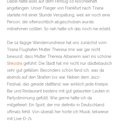
Dabei hatte alles auf dem Hinflug so klischeehaft
angefangen. Unser Flieger von Frankfurt nach Tirana
startete mit einer Stunde Verspätung, weil wir noch eine
Person, die offensichtlich abgeschoben wurde,
mitnehmen sollten. So nah hatte ich das noch nie erlebt.
Die 14-tägige Wanderrundreise hat uns zunächst vom
Tirana Flughafen Mutter Theresa (mir war gar nicht
bewusst, dass Mutter Theresa Albanerin war) ins schöne
Shkodra
geführt. Die Stadt hat mir nicht nur städtebaulich
sehr gut gefallen. Besonders schön fand ich, was da
abends auf den Straßen los war. Neben dem Jazz-
Festival, das gerade stattfand, war wirklich jede Kneipe,
Bar und Restaurant bestens mit gut gelaunten Leuten in
Partystimmung gefüllt. Wie gerne hätte ich da
mitgefeiert. Ein Spirit, der mir definitiv in Deutschland
oftmals fehlt. Von überall her hörte ich Musik, teilweise
mit Live-D-J’s.