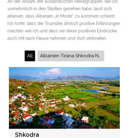
An der Anzahl der ausländischen Reisegruppen, die ich
vornehmlich in den Städten gesehen habe, lässt sich
ablesen, dass Albanien „in Mode“ zu kommen scheint.
Ich hoffe, dass die Touristen ähnlich positive Erfahrungen
machen wie ich und dass sie diese positiven Eindrücke
auch mit nach Hause nehmen und dort verbreiten.
All
Albanien Tirana Shkodra Nordalbanien Rozafa-Festung Drin-Schlucht Fierze Koman Valbona-Tal Rosi Thethi Albanische Alpen Schlucht Grunasi Kaprea-Tal Blaues Auge Shkopet Kruja
Shkodra