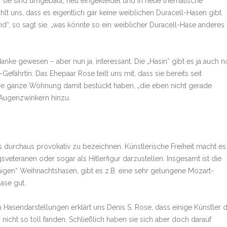
– sie sind umgebaut, neu eingekleidet und in neue thematische
 uns, dass es eigentlich gar keine weiblichen Duracell-Hasen gibt.
d“, so sagt sie, „was könnte so ein weiblicher Duracell-Hase anderes
danke gewesen – aber nun ja, interessant. Die „Hasin“ gibt es ja auch 
efährtin. Das Ehepaar Rose teilt uns mit, dass sie bereits seit
re ganze Wohnung damit bestückt haben, „die eben nicht gerade
m Augenzwinkern hinzu.
s durchaus provokativ zu bezeichnen. Künstlerische Freiheit macht es
eteranen oder sogar als Hitlerfigur darzustellen. Insgesamt ist die
higen“ Weihnachtshasen, gibt es z.B. eine sehr gelungene Mozart-
ase gut.
Hasendarstellungen erklärt uns Denis S. Rose, dass einige Künstler 
nicht so toll fanden. Schließlich haben sie sich aber doch darauf