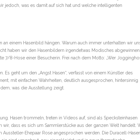
r jedoch, was es damit auf sich hat und welche intelligenten
ben an einem Hasenbild hängen. Warum auch immer unterhalten wir un
leicht haben wir den Hasenbildern irgendetwas Modisches abgewinnen
ckte 7/8-Hose einer Besucherin. Frei nach dem Motto: „Wer Joggingho
en. Es geht um den „Angst Hasen“, verfasst von einem Künstler des
ent, mit einfachen Wahrheiten, deutlich ausgesprochen, hintersinnig
 dem, was die Ausstellung zeigt.
ung. Hasen trommeln, treten in Videos auf, sind als Specksteinhasen
n wir, dass es sich um Sammlerstücke aus der ganzen Welt handelt. 
vom Aussteller-Ehepaar Rose angesprochen werden. Die Duracell-Hase