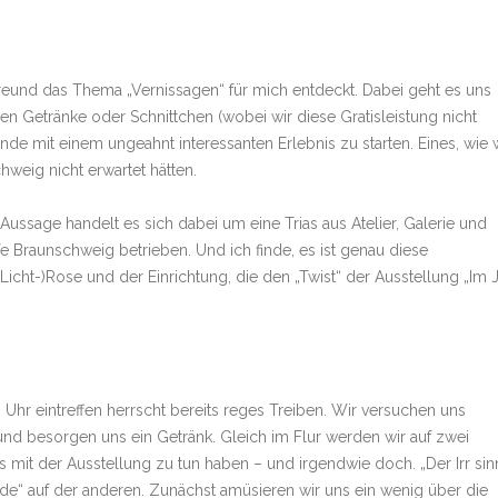
eund das Thema „Vernissagen“ für mich entdeckt. Dabei geht es uns
eien Getränke oder Schnittchen (wobei wir diese Gratisleistung nicht
de mit einem ungeahnt interessanten Erlebnis zu starten. Eines, wie 
chweig nicht erwartet hätten.
Aussage handelt es sich dabei um eine Trias aus Atelier, Galerie und
Braunschweig betrieben. Und ich finde, es ist genau diese
ht-)Rose und der Einrichtung, die den „Twist“ der Ausstellung „Im 
 Uhr eintreffen herrscht bereits reges Treiben. Wir versuchen uns
und besorgen uns ein Getränk. Gleich im Flur werden wir auf zwei
mit der Ausstellung zu tun haben – und irgendwie doch. „Der Irr sin
 Bude“ auf der anderen. Zunächst amüsieren wir uns ein wenig über die