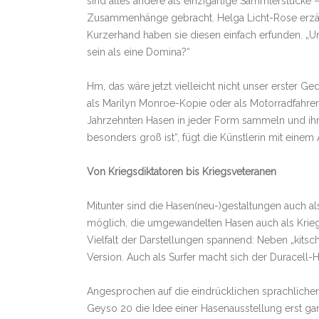
sind alles andere als einzigartige Sammlerstücke 
Zusammenhänge gebracht. Helga Licht-Rose erzählt
Kurzerhand haben sie diesen einfach erfunden. „Un
sein als eine Domina?“
Hm, das wäre jetzt vielleicht nicht unser erster Ge
als Marilyn Monroe-Kopie oder als Motorradfahrer-G
Jahrzehnten Hasen in jeder Form sammeln und ih
besonders groß ist“, fügt die Künstlerin mit eine
Von Kriegsdiktatoren bis Kriegsveteranen
Mitunter sind die Hasen(neu-)gestaltungen auch al
möglich, die umgewandelten Hasen auch als Kriegsv
Vielfalt der Darstellungen spannend: Neben „kitsc
Version. Auch als Surfer macht sich der Duracell-H
Angesprochen auf die eindrücklichen sprachlichen 
Geyso 20 die Idee einer Hasenausstellung erst gar 