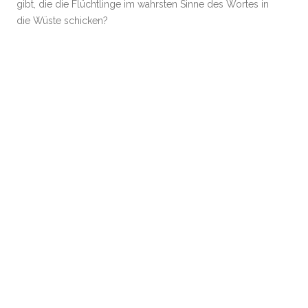
gibt, die die Flüchtlinge im wahrsten Sinne des Wortes in
die Wüste schicken?
Da geht sie hin, die alte Despotenordnung. Jetzt muss
der Westen sich entscheiden: neue Despoten oder neue
Konzepte? Oder anders gefragt: Kann Freiheit nur die
„Freiheit“ sein, wie die westlichen Politiker sie meinen?
Related posts:
Was ist eigentlich..?
Ägypten
Aufruf
Jasmin-
Tunesien
Umsturz
Revolution
Share this Post