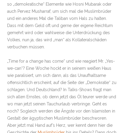
so „demokratische“ Elemente wie Hosni Mubarak oder
auch Pervez Musharraf, um sich mal die Muslimbrüder
und ein anderes Mal die Taliban vom Hals zu halten.
Dass mit dem Geld oft und gerne der eigene Reichtum
gemehrt wird oder wahlweise die Unterdrückung des
Volkes, nun ja, das wird „man“ als Kollateralschäden
verbuchen müssen.
„Time for a change has come“ und wie reagiert Mr. „Yes-
we-can“? Eine Woche hockt er in seinem weißen Haus
wie paralisiert, um sich dann, als das Unaufhaltsame
offensichtlich erscheint, auf die Seite der „Demokratie“ zu
schlagen. Und Deutschland? In Talks-Shows fragt man
sich allen Ernstes, ob denn jetzt das Öl teurer werde und
wo man jetzt seinen Tauchurlaub verbringe. Geht es
noch? Sogleich werden die Ängste vor den Islamisten in
Gestalt der ägyptischen Muslimbrüder beschworen.
Aber jetzt mal Hand auf’s Herz, wer kennt denn hier die
Geschichte der
Muslimbrüder
bis ins Details? Dann doch