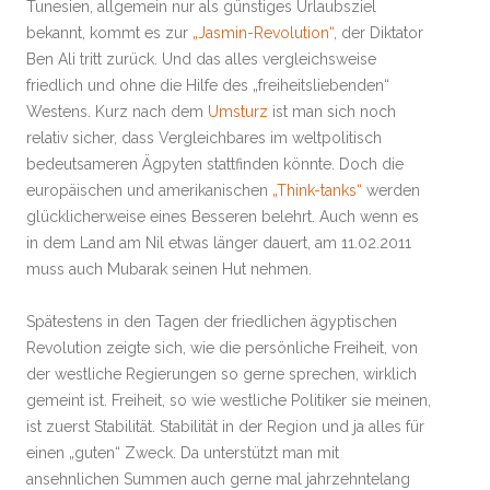
Tunesien, allgemein nur als günstiges Urlaubsziel
bekannt, kommt es zur
„Jasmin-Revolution“
, der Diktator
Ben Ali tritt zurück. Und das alles vergleichsweise
friedlich und ohne die Hilfe des „freiheitsliebenden“
Westens. Kurz nach dem
Umsturz
ist man sich noch
relativ sicher, dass Vergleichbares im weltpolitisch
bedeutsameren Ägpyten stattfinden könnte. Doch die
europäischen und amerikanischen
„Think-tanks“
werden
glücklicherweise eines Besseren belehrt. Auch wenn es
in dem Land am Nil etwas länger dauert, am 11.02.2011
muss auch Mubarak seinen Hut nehmen.
Spätestens in den Tagen der friedlichen ägyptischen
Revolution zeigte sich, wie die persönliche Freiheit, von
der westliche Regierungen so gerne sprechen, wirklich
gemeint ist. Freiheit, so wie westliche Politiker sie meinen,
ist zuerst Stabilität. Stabilität in der Region und ja alles für
einen „guten“ Zweck. Da unterstützt man mit
ansehnlichen Summen auch gerne mal jahrzehntelang