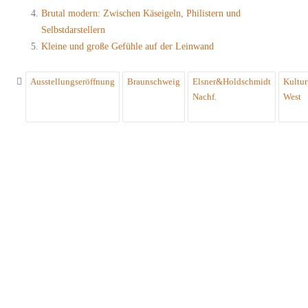
Brutal modern: Zwischen Käseigeln, Philistern und
Selbstdarstellern
Kleine und große Gefühle auf der Leinwand
Ausstellungseröffnung
Braunschweig
Elsner&Holdschmidt
Kultu
Nachf.
West
Share this Post
Navigation
←
MABEL
DER AUFREGER DES
(Beiträge)
JAHRES: DIE SUSSEXES