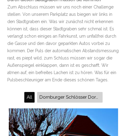
Zum Abschluss müssen wir uns noch einer Challenge
stellen. Von unserem Parkplatz aus biegen wir links in
den Stadtgraben ein. Was wir zunächst nicht erkennen
können ist, dass dieser Stadtgraben sehr schmal ist. Es
verlangt schon einiges an Fahrkunst, um unfallfrei durch
die Gasse und den davor geparkten Autos vorbei zu
kommen. Der Puls der automatischen Abstandsmessung
rast, es piept wild, zum Schluss müssen wir sogar die
Außenspiegel einklappen, dann ist es geschafft. Wir
atmen auf, ein befreites Lachen ist zu hören. Was für ein
Pulsbeschleuniger am Ende dieses schönen Tages.
All
Dornburger Schlösser Dornburg-Camburg Rokokoschloss Renaissanceschloss Altes Schloss Großherzog Carl August Herzog Ernst August von Sachsen-Weimar-Eisenach Balkon Thüringens Saaletal Muschelkalk