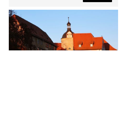
Altes Schloss
Wir nähern uns dem dritten Schloss, dem
Alten Schloss mit seinem Kräutergarten.
READ MORE