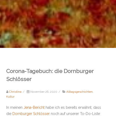
Corona-Tagebuch: die Dornburger
Schlösser
Christina
/
November 26, 2020
/
Alltagsgeschichten
,
Kultur
In meinen
Jena-Bericht
habe ich es bereits erwähnt, dass
die
Dornburger Schlösser
noch auf unserer To-Do-Liste