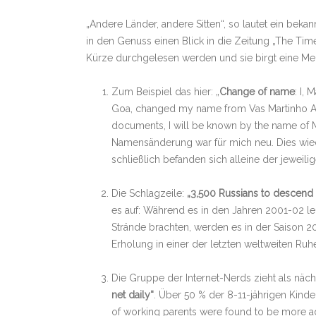
„Andere Länder, andere Sitten“, so lautet ein beka
in den Genuss einen Blick in die Zeitung „The Time
Kürze durchgelesen werden und sie birgt eine Me
Zum Beispiel das hier: „
Change of name
: I,
Goa, changed my name from Vas Martinho Ang
documents, I will be known by the name of M
Namensänderung war für mich neu. Dies wied
schließlich befanden sich alleine der jewei
Die Schlagzeile:
„3,500 Russians to descend 
es auf: Während es in den Jahren 2001-02 le
Strände brachten, werden es in der Saison 20
Erholung in einer der letzten weltweiten Ru
Die Gruppe der Internet-Nerds zieht als näc
net daily“
. Über 50 % der 8-11-jährigen Kinde
of working parents were found to be more addi