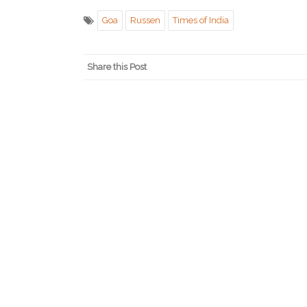
Goa
Russen
Times of India
Share this Post
Navigation
←
SCHON WIEDER INDIEN!
(Beiträge)