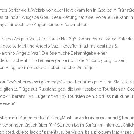
nntes Sprichwort. Weitab von aller Hektik kam ich in Goa beim Frühstü
s of India“, Ausgabe Goa. Diese Zeitung hat zwei Vorteile: Sie kann in
nge für deutsche Augen kurioser Nachrichten:
 Martinho Angelo Vaz R/o. House No: 636, Cobia Pedda, Varca, Salcete
elo to Martinho Angelo Vaz. Hereafter in all my dealings &
artinho Angelo Vaz.“ Die öffentliche Bekanntgabe einer
erum scheint in Indien eine ganze normale Ankündigung zu sein,
ligen Ausgabe mindestens sieben solcher Anzeigen.
on Goa’s shores every ten days“
klingt beunruhigend. Eine Statistik ze
diglich 11 Flüge aus Russland gab, die 939 russische Touristen an Go
10-11 bereits 259 Flüge mit 59.327 Touristen sein. Schluss mit Ruhe u
heoasen?
hstes mein Augenmerk auf sich:
„Most Indian teenagers spend 5 hrs o
r verbringen täglich über fünf Stunden beim Surfen im Internet. „Child
cted, due to lack of parental supervision. It’s a problem that arises 