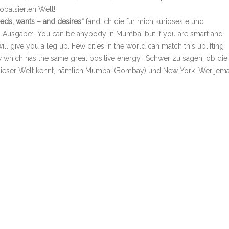
obalsierten Welt!
eeds, wants – and desires“
fand ich die für mich kurioseste und
-Ausgabe: „You can be anybody in Mumbai but if you are smart and
 give you a leg up. Few cities in the world can match this uplifting
now which has the same great positive energy.“ Schwer zu sagen, ob die
n dieser Welt kennt, nämlich Mumbai (Bombay) und New York. Wer jema