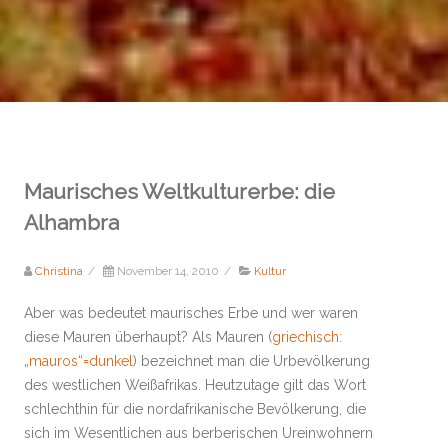
Maurisches Weltkulturerbe: die
Alhambra
Christina
/
November 14, 2010
/
Kultur
Aber was bedeutet maurisches Erbe und wer waren
diese Mauren überhaupt? Als Mauren (
griechisch:
„mauros“=dunkel
) bezeichnet man die Urbevölkerung
des westlichen Weißafrikas. Heutzutage gilt das Wort
schlechthin für die nordafrikanische Bevölkerung, die
sich im Wesentlichen aus berberischen Ureinwohnern