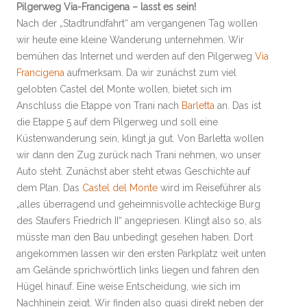
Pilgerweg Via-Francigena – lasst es sein!
Nach der „Stadtrundfahrt“ am vergangenen Tag wollen
wir heute eine kleine Wanderung unternehmen. Wir
bemühen das Internet und werden auf den Pilgerweg
Via
Francigena
aufmerksam. Da wir zunächst zum viel
gelobten Castel del Monte wollen, bietet sich im
Anschluss die Etappe von Trani nach
Barletta
an. Das ist
die Etappe 5 auf dem Pilgerweg und soll eine
Küstenwanderung sein, klingt ja gut. Von Barletta wollen
wir dann den Zug zurück nach Trani nehmen, wo unser
Auto steht. Zunächst aber steht etwas Geschichte auf
dem Plan. Das
Castel del Monte
wird im Reiseführer als
„alles überragend und geheimnisvolle achteckige Burg
des Staufers Friedrich II“ angepriesen. Klingt also so, als
müsste man den Bau unbedingt gesehen haben. Dort
angekommen lassen wir den ersten Parkplatz weit unten
am Gelände sprichwörtlich links liegen und fahren den
Hügel hinauf. Eine weise Entscheidung, wie sich im
Nachhinein zeigt. Wir finden also quasi direkt neben der