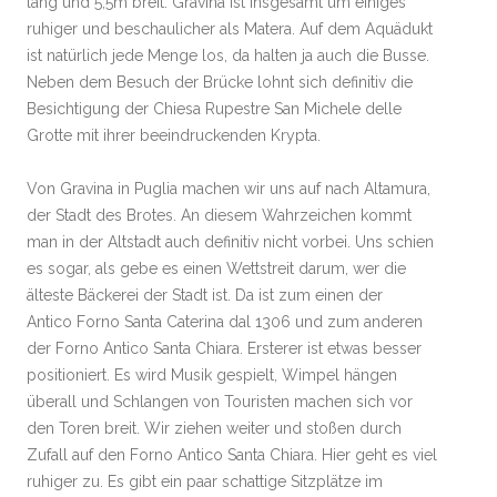
lang und 5,5m breit. Gravina ist insgesamt um einiges
ruhiger und beschaulicher als Matera. Auf dem Aquädukt
ist natürlich jede Menge los, da halten ja auch die Busse.
Neben dem Besuch der Brücke lohnt sich definitiv die
Besichtigung der Chiesa Rupestre San Michele delle
Grotte mit ihrer beeindruckenden Krypta.
Von Gravina in Puglia machen wir uns auf nach Altamura,
der Stadt des Brotes. An diesem Wahrzeichen kommt
man in der Altstadt auch definitiv nicht vorbei. Uns schien
es sogar, als gebe es einen Wettstreit darum, wer die
älteste Bäckerei der Stadt ist. Da ist zum einen der
Antico Forno Santa Caterina dal 1306 und zum anderen
der Forno Antico Santa Chiara. Ersterer ist etwas besser
positioniert. Es wird Musik gespielt, Wimpel hängen
überall und Schlangen von Touristen machen sich vor
den Toren breit. Wir ziehen weiter und stoßen durch
Zufall auf den Forno Antico Santa Chiara. Hier geht es viel
ruhiger zu. Es gibt ein paar schattige Sitzplätze im