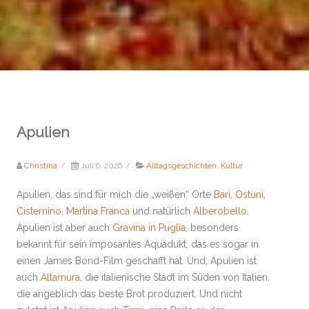
Apulien
Christina
/
Juli 6, 2026
/
Alltagsgeschichten
,
Kultur
Apulien, das sind für mich die „weißen“ Orte
Bari
,
Ostuni
,
Cisternino
,
Martina Franca
und natürlich
Alberobello
.
Apulien ist aber auch
Gravina in Puglia
, besonders
bekannt für sein imposantes Aquädukt, das es sogar in
einen James Bond-Film geschafft hat. Und, Apulien ist
auch
Altamura
, die italienische Stadt im Süden von Italien,
die angeblich das beste Brot produziert. Und nicht