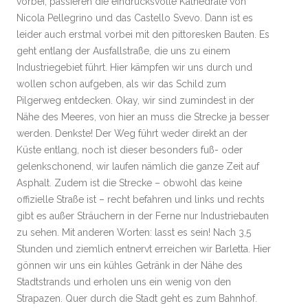
vorbei, passieren die eindrucksvolle Kathedrale von
Nicola Pellegrino und das Castello Svevo. Dann ist es
leider auch erstmal vorbei mit den pittoresken Bauten. Es
geht entlang der Ausfallstraße, die uns zu einem
Industriegebiet führt. Hier kämpfen wir uns durch und
wollen schon aufgeben, als wir das Schild zum
Pilgerweg entdecken. Okay, wir sind zumindest in der
Nähe des Meeres, von hier an muss die Strecke ja besser
werden. Denkste! Der Weg führt weder direkt an der
Küste entlang, noch ist dieser besonders fuß- oder
gelenkschonend, wir laufen nämlich die ganze Zeit auf
Asphalt. Zudem ist die Strecke – obwohl das keine
offizielle Straße ist – recht befahren und links und rechts
gibt es außer Sträuchern in der Ferne nur Industriebauten
zu sehen. Mit anderen Worten: lasst es sein! Nach 3,5
Stunden und ziemlich entnervt erreichen wir Barletta. Hier
gönnen wir uns ein kühles Getränk in der Nähe des
Stadtstrands und erholen uns ein wenig von den
Strapazen. Quer durch die Stadt geht es zum Bahnhof.