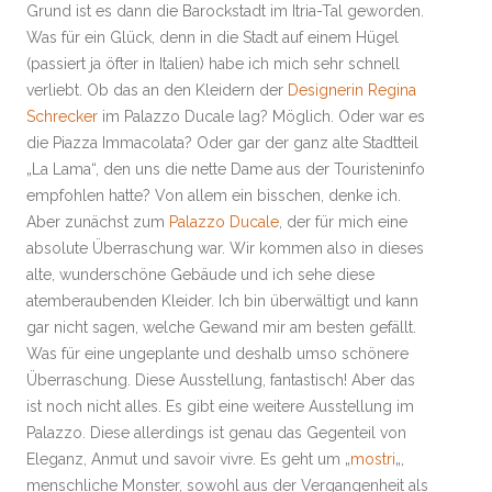
Grund ist es dann die Barockstadt im Itria-Tal geworden.
Was für ein Glück, denn in die Stadt auf einem Hügel
(passiert ja öfter in Italien) habe ich mich sehr schnell
verliebt. Ob das an den Kleidern der
Designerin Regina
Schrecker
im Palazzo Ducale lag? Möglich. Oder war es
die Piazza Immacolata? Oder gar der ganz alte Stadtteil
„La Lama“, den uns die nette Dame aus der Touristeninfo
empfohlen hatte? Von allem ein bisschen, denke ich.
Aber zunächst zum
Palazzo Ducale
, der für mich eine
absolute Überraschung war. Wir kommen also in dieses
alte, wunderschöne Gebäude und ich sehe diese
atemberaubenden Kleider. Ich bin überwältigt und kann
gar nicht sagen, welche Gewand mir am besten gefällt.
Was für eine ungeplante und deshalb umso schönere
Überraschung. Diese Ausstellung, fantastisch! Aber das
ist noch nicht alles. Es gibt eine weitere Ausstellung im
Palazzo. Diese allerdings ist genau das Gegenteil von
Eleganz, Anmut und savoir vivre. Es geht um „
mostri
„,
menschliche Monster, sowohl aus der Vergangenheit als