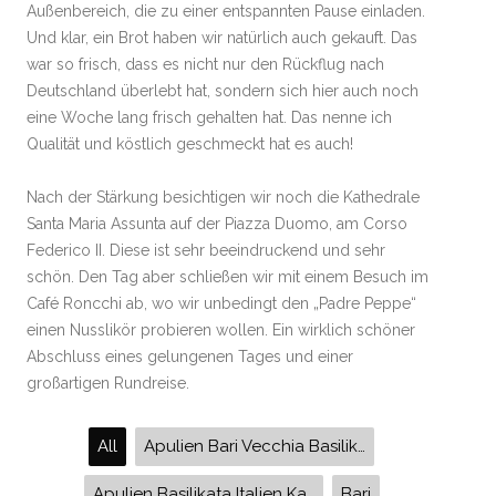
Außenbereich, die zu einer entspannten Pause einladen.
Und klar, ein Brot haben wir natürlich auch gekauft. Das
war so frisch, dass es nicht nur den Rückflug nach
Deutschland überlebt hat, sondern sich hier auch noch
eine Woche lang frisch gehalten hat. Das nenne ich
Qualität und köstlich geschmeckt hat es auch!
Nach der Stärkung besichtigen wir noch die Kathedrale
Santa Maria Assunta auf der Piazza Duomo, am Corso
Federico II. Diese ist sehr beeindruckend und sehr
schön. Den Tag aber schließen wir mit einem Besuch im
Café Roncchi ab, wo wir unbedingt den „Padre Peppe“
einen Nusslikör probieren wollen. Ein wirklich schöner
Abschluss eines gelungenen Tages und einer
großartigen Rundreise.
All
Apulien Bari Vecchia Basilika San Nicola Lungomare Castel del Monte Murgia Friedrich II Trani Kathedrale San Nicola Pellegrino Castello Svevo di Trani Altamura
Apulien Basilikata Italien Kalabrien Matera Ostuni Cosenza Paola Gravina in Puglia James Bond Alberobello Altamura Materna Franca
Bari