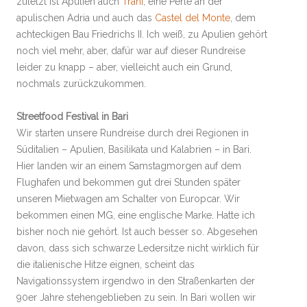
zuletzt ist Apulien auch
Trani
, eine Perle an der
apulischen Adria und auch das
Castel del Monte
, dem
achteckigen Bau Friedrichs II. Ich weiß, zu Apulien gehört
noch viel mehr, aber, dafür war auf dieser Rundreise
leider zu knapp – aber, vielleicht auch ein Grund,
nochmals zurückzukommen.
Streetfood Festival in Bari
Wir starten unsere Rundreise durch drei Regionen in
Süditalien – Apulien, Basilikata und Kalabrien – in Bari.
Hier landen wir an einem Samstagmorgen auf dem
Flughafen und bekommen gut drei Stunden später
unseren Mietwagen am Schalter von Europcar. Wir
bekommen einen MG, eine englische Marke. Hatte ich
bisher noch nie gehört. Ist auch besser so. Abgesehen
davon, dass sich schwarze Ledersitze nicht wirklich für
die italienische Hitze eignen, scheint das
Navigationssystem irgendwo in den Straßenkarten der
90er Jahre stehengeblieben zu sein. In Bari wollen wir