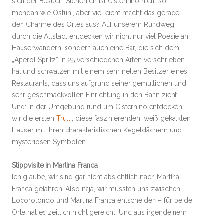
sich der Besuch. Sicherlich ist Cisternino nicht so
mondän wie Ostuni, aber vielleicht macht das gerade
den Charme des Ortes aus? Auf unserem Rundweg
durch die Altstadt entdecken wir nicht nur viel Poesie an
Häuserwändern, sondern auch eine Bar, die sich dem
„Aperol Spritz“ in 25 verschiedenen Arten verschrieben
hat und schwatzen mit einem sehr netten Besitzer eines
Restaurants, dass uns aufgrund seiner gemütlichen und
sehr geschmackvollen Einrichtung in den Bann zieht.
Und: In der Umgebung rund um Cisternino entdecken
wir die ersten
Trulli
, diese faszinierenden, weiß gekalkten
Häuser mit ihren charakteristischen Kegeldächern und
mysteriösen Symbolen.
Stippvisite in Martina Franca
Ich glaube, wir sind gar nicht absichtlich nach Martina
Franca gefahren. Also naja, wir mussten uns zwischen
Locorotondo und Martina Franca entscheiden – für beide
Orte hat es zeitlich nicht gereicht. Und aus irgendeinem